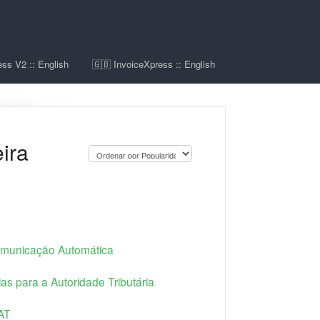
ss V2 :: English
🇬🇧 InvoiceXpress :: English
ira
Comunicação Automática
 para a Autoridade Tributária
AT