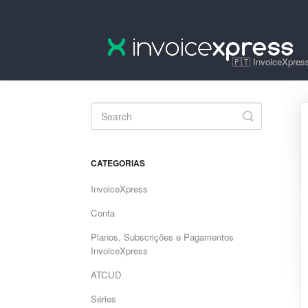
🇵🇹 InvoiceXpress
Toggle
Search
CATEGORIAS
InvoiceXpress
Conta
Planos, Subscrições e Pagamentos
InvoiceXpress
ATCUD
Séries