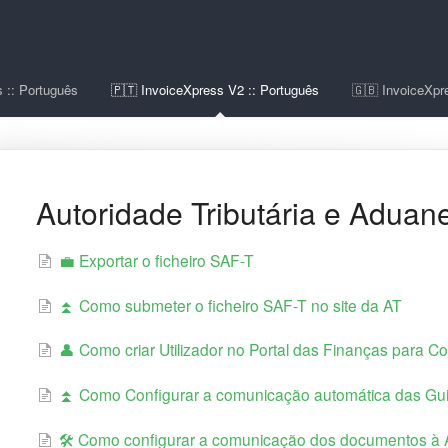
 :: Português
🇵🇹 InvoiceXpress V2 :: Português
🇬🇧 InvoiceXpre
Autoridade Tributária e Aduane
💼 Exportar o ficheiro SAF-T
⏫ Como submeter o ficheiro SAF-T no site da AT
👤 Como criar Utilizador no Portal das Finanças para 
⏫ Como Configurar a comunicação automática das Guias
🛠️ Como configurar a comunicação dos documentos à 