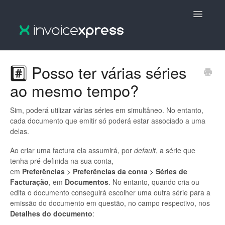
Toggle
Navigatio
🇵🇹 InvoiceXpress :: Português
#️⃣ Posso ter várias séries
ao mesmo tempo?
🇵🇹 InvoiceXpress V2 :: Português
🇬🇧 InvoiceXpress V2 :: English
Sim, poderá utilizar várias séries em simultâneo. No entanto,
cada documento que emitir só poderá estar associado a uma
delas.
🇬🇧 InvoiceXpress :: English
Ao criar uma factura ela assumirá, por
default
, a série que
tenha pré-definida na sua conta,
em
Preferências
>
Preferências da conta >
Séries de
Facturação
, em
Documentos
. No entanto, quando cria ou
edita o documento conseguirá escolher uma outra série para a
emissão do documento em questão, no campo respectivo, nos
Detalhes do documento
: