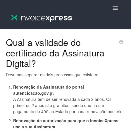
Toggle
Navigatio
🇵🇹 InvoiceXpress :: Português
Qual a validade do
certificado da Assinatura
🇵🇹 InvoiceXpress V2 :: Português
Digital?
🇬🇧 InvoiceXpress V2 :: English
Devemos separar os dois processos que existem:
🇬🇧 InvoiceXpress :: English
Renovação da Assinatura do portal
autencicacao.gov.pt
A Assinatura tem de ser renovada a cada 2 anos. Os
primeiros 2 anos são gratuitos, sendo que há um
pagamento de 40€ ao Estado por cada renovação posterior.
Renovação da autorização para que o InvoiceXpress
use a sua Assinatura