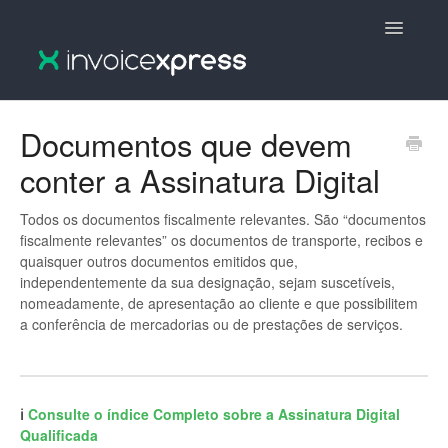
Toggle
Navigatio
🇵🇹 InvoiceXpress :: Português
Documentos que devem
conter a Assinatura Digital
🇵🇹 InvoiceXpress V2 :: Português
🇬🇧 InvoiceXpress V2 :: English
Todos os documentos fiscalmente relevantes. São “documentos
fiscalmente relevantes” os documentos de transporte, recibos e
quaisquer outros documentos emitidos que,
🇬🇧 InvoiceXpress :: English
independentemente da sua designação, sejam suscetíveis,
nomeadamente, de apresentação ao cliente e que possibilitem
a conferência de mercadorias ou de prestações de serviços.
ℹ️
Consulte o índice Completo sobre a Assinatura Digital
Qualificada