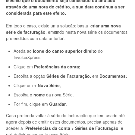
Mesmo que o documento seja cancelado ou anulado
através de uma nota de crédito, a sua data continua a ser
considerada para este efeito.
Em todo o caso, existe uma solução: basta
criar uma nova
série de facturação
, emitindo nesta nova série os documentos
pretendidos com data anterior:
Aceda ao
ícone do canto superior direito
do
InvoiceXpress;
Clique em
Preferências da conta;
Escolha a opção
Séries de Facturação,
em
Documentos;
Clique em
+ Nova Série
;
Escolha o
nome
da nova Série.
Por fim, clique em
Guardar
.
Caso pretenda voltar à série de facturação que tem usado até
agora depois de emitir estes documentos, precisa apenas de
aceder a
Preferências da conta
>
Séries de Facturação
, e
pré-definir novamente essa Série.