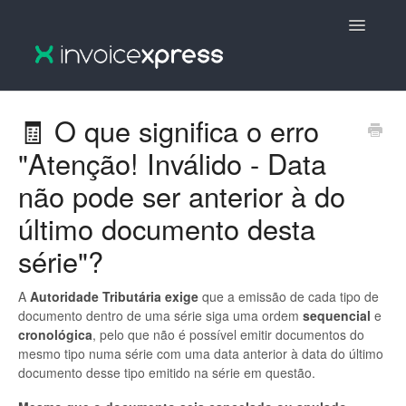
Toggle
Navigatio
🇵🇹 InvoiceXpress :: Português
🧾 O que significa o erro
"Atenção! Inválido - Data
🇵🇹 InvoiceXpress V2 :: Português
não pode ser anterior à do
🇬🇧 InvoiceXpress V2 :: English
último documento desta
🇬🇧 InvoiceXpress :: English
série"?
A
Autoridade Tributária exige
que a emissão de cada tipo de
documento dentro de uma série siga uma ordem
sequencial
e
cronológica
, pelo que não é possível emitir documentos do
mesmo tipo numa série com uma data anterior à data do último
documento desse tipo emitido na série em questão.